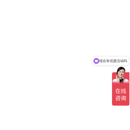
现在有优惠活动吗