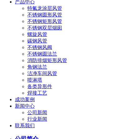
产品中心
特氟龙涂层风管
不锈钢圆形风管
不锈钢矩形风管
不锈钢双层烟囱
螺旋风管
碳钢风管
不锈钢风阀
不锈钢圆法兰
消防排烟矩形风管
角钢法兰
洁净车间风管
喷淋塔
各类异形件
焊接工艺
成功案例
新闻中心
公司新闻
行业新闻
联系我们
公司简介