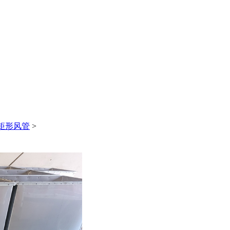
矩形风管
>