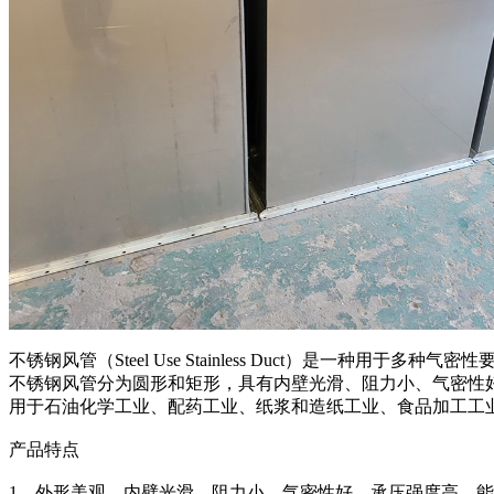
不锈钢风管（Steel Use Stainless Duct）是一种
不锈钢风管分为圆形和矩形，具有内壁光滑、阻力小、气密性好、承
用于石油化学工业、配药工业、纸浆和造纸工业、食品加工工
产品特点
1、外形美观、内壁光滑、阻力小、气密性好、承压强度高，