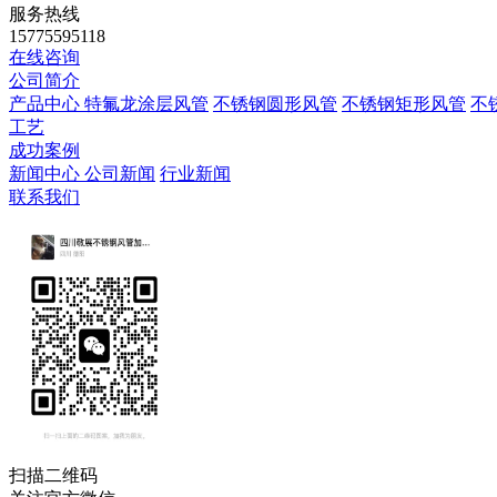
服务热线
15775595118
在线咨询
公司简介
产品中心
特氟龙涂层风管
不锈钢圆形风管
不锈钢矩形风管
不
工艺
成功案例
新闻中心
公司新闻
行业新闻
联系我们
扫描二维码