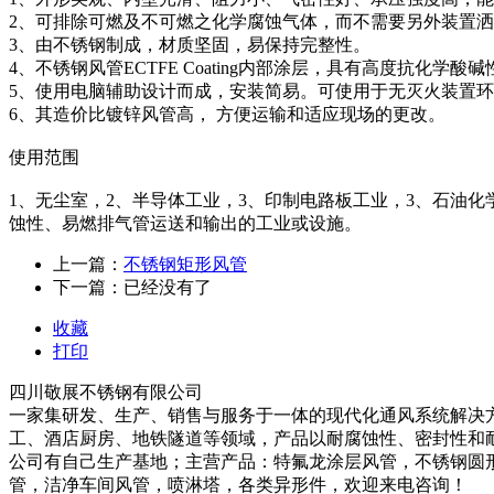
2、可排除可燃及不可燃之化学腐蚀气体，而不需要另外装置
3、由不锈钢制成，材质坚固，易保持完整性。
4、不锈钢风管ECTFE Coating内部涂层，具有高度抗化学酸碱
5、使用电脑辅助设计而成，安装简易。可使用于无灭火装置
6、其造价比镀锌风管高， 方便运输和适应现场的更改。
使用范围
1、无尘室，2、半导体工业，3、印制电路板工业，3、石油
蚀性、易燃排气管运送和输出的工业或设施。
上一篇：
不锈钢矩形风管
下一篇：已经没有了
收藏
打印
四川敬展不锈钢有限公司
一家集研发、生产、销售与服务于一体的现代化通风系统解决
工、酒店厨房、地铁隧道等领域，产品以耐腐蚀性、密封性和耐用
公司有自己生产基地；主营产品：特氟龙涂层风管，不锈钢圆
管，洁净车间风管，喷淋塔，各类异形件，欢迎来电咨询！