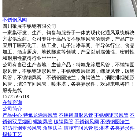
不锈钢风阀
四川敬展不锈钢有限公司
一家集研发、生产、销售与服务于一体的现代化通风系统解决
方案供应商。公司专注于高品质不锈钢风管的制造，产品广泛
应用于医药化工、核工业、电子洁净车间、半导体行业、食品
加工、酒店厨房、地铁隧道等领域，产品以耐腐蚀性、密封性
和耐用性赢得行业******。
公司有自己生产基地；主营产品：特氟龙涂层风管，不锈钢圆
形风管，不锈钢矩形风管，不锈钢双层烟囱，螺旋风管，碳钢
风管，不锈钢风阀，不锈钢圆法兰，角钢法兰，消防排烟矩形
风管，洁净车间风管，喷淋塔，各类异形件，欢迎来电咨询！
服务热线
15775595118
在线咨询
公司简介
产品中心
特氟龙涂层风管
不锈钢圆形风管
不锈钢矩形风管
不
锈钢双层烟囱
螺旋风管
碳钢风管
不锈钢风阀
不锈钢圆法兰
消防排烟矩形风管
角钢法兰
洁净车间风管
喷淋塔
各类异形件
焊接工艺