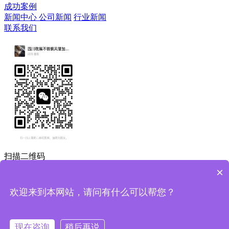
成功案例
新闻中心
公司新闻
行业新闻
联系我们
扫描二维码
关注官方微信
×
Copyright © 2111-2228 scjzbxg.com, All Rsssts Resved 备案
号：
蜀ICP备2025138299号-1
欢迎来到本网站，请问有什么可以帮您？
现在咨询
稍后再说