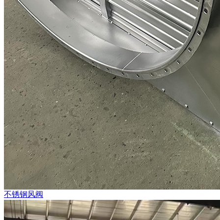
不锈钢风阀