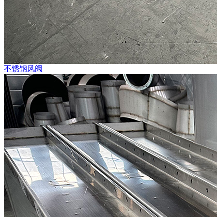
不锈钢风阀