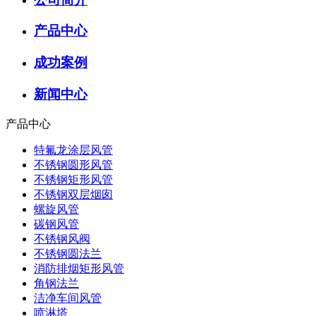
产品中心
成功案例
新闻中心
产品中心
特氟龙涂层风管
不锈钢圆形风管
不锈钢矩形风管
不锈钢双层烟囱
螺旋风管
碳钢风管
不锈钢风阀
不锈钢圆法兰
消防排烟矩形风管
角钢法兰
洁净车间风管
喷淋塔