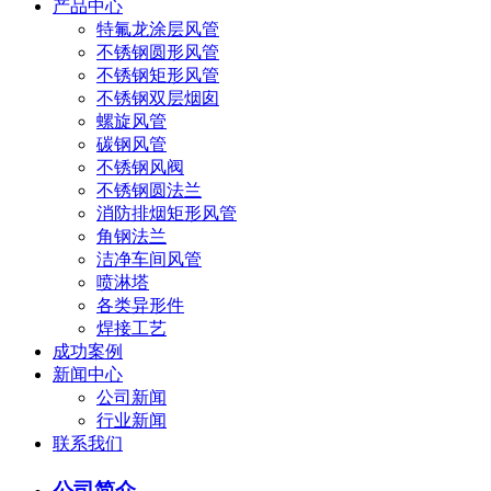
产品中心
特氟龙涂层风管
不锈钢圆形风管
不锈钢矩形风管
不锈钢双层烟囱
螺旋风管
碳钢风管
不锈钢风阀
不锈钢圆法兰
消防排烟矩形风管
角钢法兰
洁净车间风管
喷淋塔
各类异形件
焊接工艺
成功案例
新闻中心
公司新闻
行业新闻
联系我们
公司简介