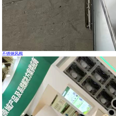
不锈钢风阀