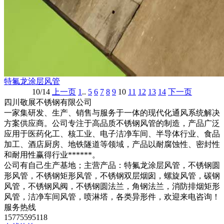
特氟龙涂层风管
10/14
上一页
1
..
5
6
7
8
9
10
11
12
13
14
下一页
四川敬展不锈钢有限公司
一家集研发、生产、销售与服务于一体的现代化通风系统解决
方案供应商。公司专注于高品质不锈钢风管的制造，产品广泛
应用于医药化工、核工业、电子洁净车间、半导体行业、食品
加工、酒店厨房、地铁隧道等领域，产品以耐腐蚀性、密封性
和耐用性赢得行业******。
公司有自己生产基地；主营产品：特氟龙涂层风管，不锈钢圆
形风管，不锈钢矩形风管，不锈钢双层烟囱，螺旋风管，碳钢
风管，不锈钢风阀，不锈钢圆法兰，角钢法兰，消防排烟矩形
风管，洁净车间风管，喷淋塔，各类异形件，欢迎来电咨询！
服务热线
15775595118