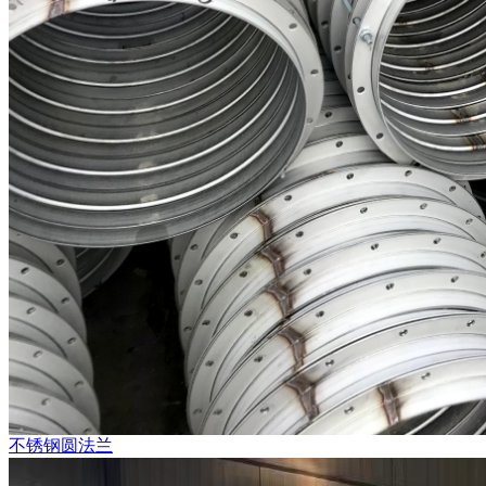
不锈钢圆法兰