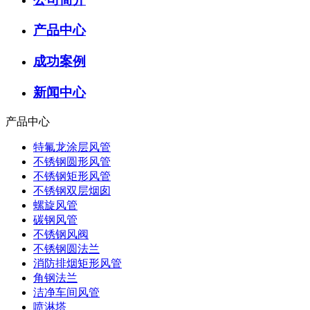
产品中心
成功案例
新闻中心
产品中心
特氟龙涂层风管
不锈钢圆形风管
不锈钢矩形风管
不锈钢双层烟囱
螺旋风管
碳钢风管
不锈钢风阀
不锈钢圆法兰
消防排烟矩形风管
角钢法兰
洁净车间风管
喷淋塔