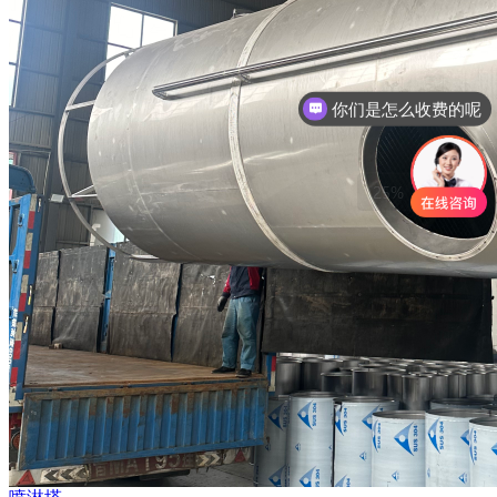
你们是怎么收费的呢
现在有优惠活动吗