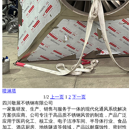
喷淋塔
1/2
上一页
1
2
下一页
四川敬展不锈钢有限公司
一家集研发、生产、销售与服务于一体的现代化通风系统解决
方案供应商。公司专注于高品质不锈钢风管的制造，产品广泛
应用于医药化工、核工业、电子洁净车间、半导体行业、食品
加工、酒店厨房、地铁隧道等领域，产品以耐腐蚀性、密封性